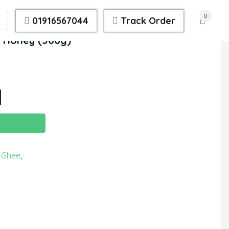
0
01916567044
Track Order
r Honey (500g)
 Ghee
,