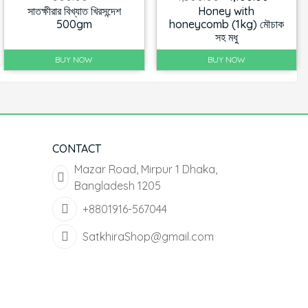
সাতক্ষীরার বিখ্যাত খিরসন্দেশ
Honey with
price
price
500gm
honeycomb (1kg) মৌচাক
was:
is:
সহ মধু
1,500.00৳ .
1,100.0
BUY NOW
BUY NOW
CONTACT
Mazar Road, Mirpur 1 Dhaka,
Bangladesh 1205
+8801916-567044
SatkhiraShop@gmail.com