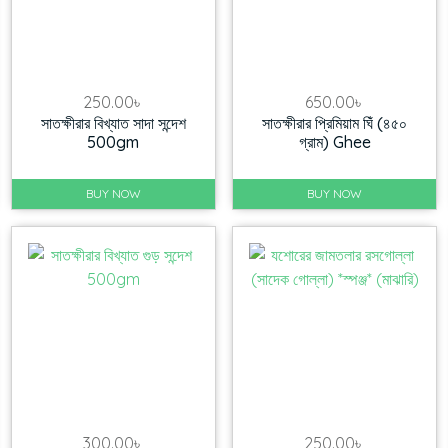
250.00
৳
650.00
৳
সাতক্ষীরার বিখ্যাত সাদা সন্দেশ
সাতক্ষীরার প্রিমিয়াম ঘিঁ (৪৫০
500gm
গ্রাম) Ghee
BUY NOW
BUY NOW
300.00
৳
250.00
৳