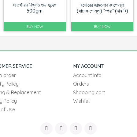
সাতক্ষীরার বিখ্যাত গুড় সন্দেশ
যশোরের জামতলার রসগোল্লা
500gm
(সাদেক গোল্লা) *স্পঞ্জ* (মাঝারি)
BUY NOW
BUY NOW
OMER SERVICE
MY ACCOUNT
o order
Account Info
ty Policy
Orders
ing & Replacement
Shopping cart
y Policy
Wishlist
 of Use