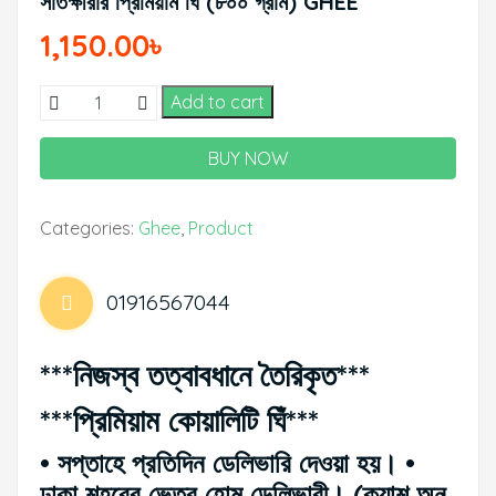
সাতক্ষীরার প্রিমিয়াম ঘিঁ (৮০০ গ্রাম) GHEE
1,150.00
৳
সাতক্ষীরার
Add to cart
প্রিমিয়াম
ঘিঁ
BUY NOW
(৮০০
গ্রাম)
Categories:
Ghee
,
Product
GHEE
quantity
01916567044
***নিজস্ব তত্বাবধানে তৈরিকৃত
***
***
প্রিমিয়াম কোয়ালিটি ঘিঁ***
• সপ্তাহে প্রতিদিন ডেলিভারি দেওয়া হয়। •
ঢাকা শহরের ভেতর হোম ডেলিভারী। (ক্যাশ অন