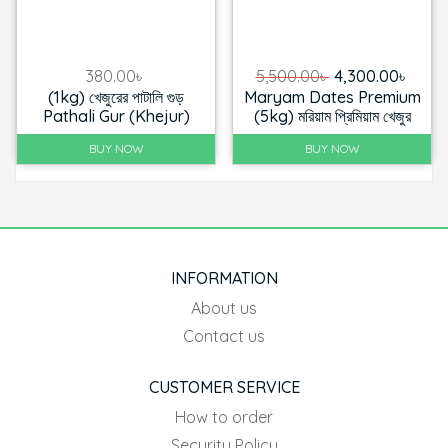
Original
Curre
380.00
৳
5,500.00
৳
4,300.00
৳
(1kg) খেজুরের পাটালি গুড়
Maryam Dates Premium
price
price
Pathali Gur (Khejur)
(5kg) মরিয়াম প্রিমিয়াম খেজুর
was:
is:
5,500.00৳ .
4,300
BUY NOW
BUY NOW
INFORMATION
About us
Contact us
CUSTOMER SERVICE
How to order
Security Policy