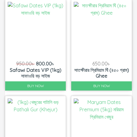
Original
Current
950.00
৳
800.00
৳
650.00
৳
Safawi Dates VIP (1kg)
সাতক্ষীরার প্রিমিয়াম ঘিঁ (৪৫০ গ্রাম)
price
price
সাফাওয়ি বড় সাইজ
Ghee
was:
is:
950.00৳ .
800.00৳ .
BUY NOW
BUY NOW