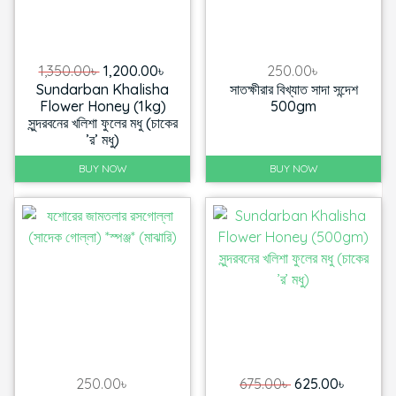
Original
Current
1,350.00
৳
1,200.00
৳
250.00
৳
Sundarban Khalisha
সাতক্ষীরার বিখ্যাত সাদা সন্দেশ
price
price
Flower Honey (1kg)
500gm
was:
is:
সুন্দরবনের খলিশা ফুলের মধু (চাকের
1,350.00৳ .
1,200.00৳ .
’র’ মধু)
BUY NOW
BUY NOW
Original
Current
250.00
৳
675.00
৳
625.00
৳