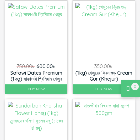
Original
Current
750.00
৳
600.00
৳
350.00
৳
Safawi Dates Premium
(1kg) খেজুরের ক্রিম গুড় Cream
price
price
(1kg) সাফাওয়ি প্রিমিয়াম খেজুর
Gur (Khejur)
was:
is:
0
750.00৳ .
600.00৳ .
BUY NOW
BUY NOW