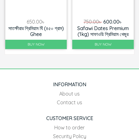
Original
Curren
650.00
৳
750.00
৳
600.00
৳
সাতক্ষীরার প্রিমিয়াম ঘিঁ (৪৫০ গ্রাম)
Safawi Dates Premium
price
price
Ghee
(1kg) সাফাওয়ি প্রিমিয়াম খেজুর
was:
is:
750.00৳ .
600.00৳
BUY NOW
BUY NOW
INFORMATION
About us
Contact us
CUSTOMER SERVICE
How to order
Security Policy