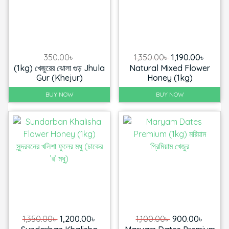
Original
Curre
350.00
৳
1,350.00
৳
1,190.00
৳
(1kg) খেজুরের ঝোলা গুড় Jhula
Natural Mixed Flower
price
price
Gur (Khejur)
Honey (1kg)
was:
is:
1,350.00৳ .
1,190.0
BUY NOW
BUY NOW
Original
Current
Original
Curren
1,350.00
৳
1,200.00
৳
1,100.00
৳
900.00
৳