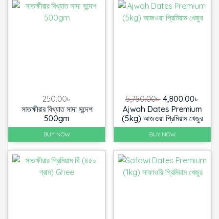
Original
Curre
250.00
৳
5,750.00
৳
4,800.00
৳
সাতক্ষীরার বিখ্যাত সাদা সন্দেশ
Ajwah Dates Premium
price
price
500gm
(5kg) আজওয়া প্রিমিয়াম খেজুর
was:
is:
5,750.00৳ .
4,800.
BUY NOW
BUY NOW