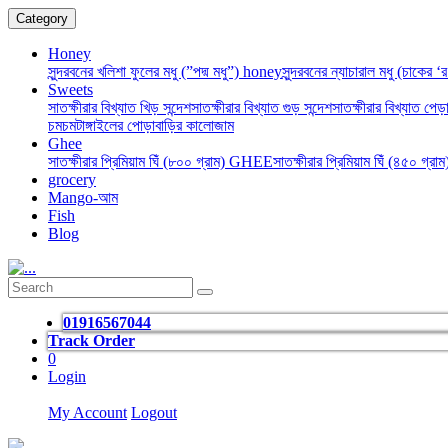
Category
Honey
সুন্দরবনের খলিশা ফুলের মধু (”পদ্ম মধু”) honey
সুন্দরবনের ন্যাচারাল মধু (চাকের 
Sweets
সাতক্ষীরার বিখ্যাত খিড় সন্দেশ
সাতক্ষীরার বিখ্যাত গুড় সন্দেশ
সাতক্ষীরার বিখ্যাত পেড়া
চমচম
টাঙ্গাইলের পোড়াবাড়ির কালোজাম
Ghee
সাতক্ষীরার প্রিমিয়াম ঘিঁ (৮০০ গ্রাম) GHEE
সাতক্ষীরার প্রিমিয়াম ঘিঁ (৪৫০ গ্র
grocery
Mango-আম
Fish
Blog
01916567044
Track Order
0
Login
My Account
Logout