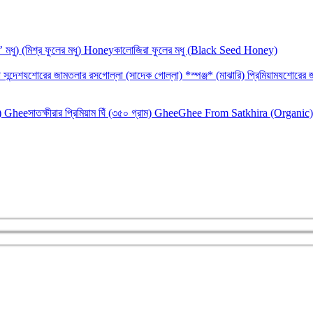
‘র’ মধু) (মিশ্র ফুলের মধু) Honey
কালোজিরা ফুলের মধু (Black Seed Honey)
 সন্দেশ
যশোরের জামতলার রসগোল্লা (সাদেক গোল্লা) *স্পঞ্জ* (মাঝারি) প্রিমিয়াম
যশোরের জ
াম) Ghee
সাতক্ষীরার প্রিমিয়াম ঘিঁ (৩৫০ গ্রাম) Ghee
Ghee From Satkhira (Organic)