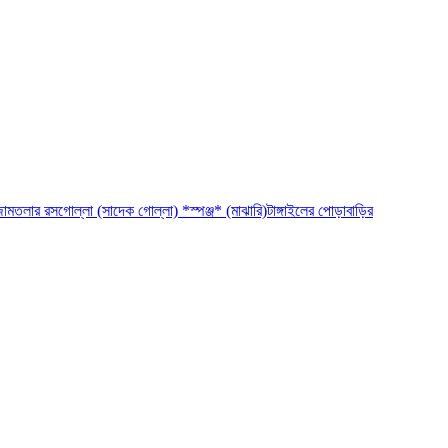
ামতলার রসগোল্লা (সাদেক গোল্লা) *স্পঞ্জ* (মাঝারি)
টাঙ্গাইলের পোড়াবাড়ির