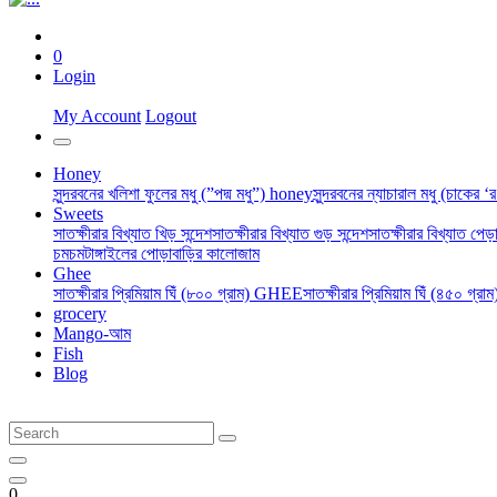
0
Login
My Account
Logout
Honey
সুন্দরবনের খলিশা ফুলের মধু (”পদ্ম মধু”) honey
সুন্দরবনের ন্যাচারাল মধু (চাকের 
Sweets
সাতক্ষীরার বিখ্যাত খিড় সন্দেশ
সাতক্ষীরার বিখ্যাত গুড় সন্দেশ
সাতক্ষীরার বিখ্যাত পেড়া
চমচম
টাঙ্গাইলের পোড়াবাড়ির কালোজাম
Ghee
সাতক্ষীরার প্রিমিয়াম ঘিঁ (৮০০ গ্রাম) GHEE
সাতক্ষীরার প্রিমিয়াম ঘিঁ (৪৫০ গ্র
grocery
Mango-আম
Fish
Blog
0