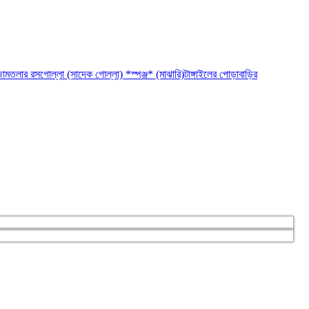
ামতলার রসগোল্লা (সাদেক গোল্লা) *স্পঞ্জ* (মাঝারি)
টাঙ্গাইলের পোড়াবাড়ির