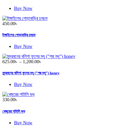
through
1,150.00৳
Buy Now
450.00
৳
টাঙ্গাইলের পোড়াবাড়ির চমচম
Buy Now
Price
625.00
৳
–
1,200.00
৳
range:
625.00৳
সুন্দরবনের খলিশা ফুলের মধু (”পদ্ম মধু”) honey
through
1,200.00৳
Buy Now
330.00
৳
খেজুরের পাটালি গুড়
Buy Now