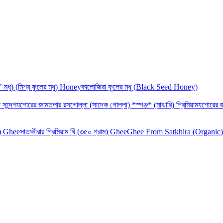
‘র’ মধু) (মিশ্র ফুলের মধু) Honey
কালোজিরা ফুলের মধু (Black Seed Honey)
 সন্দেশ
যশোরের জামতলার রসগোল্লা (সাদেক গোল্লা) *স্পঞ্জ* (মাঝারি) প্রিমিয়াম
যশোরের জ
াম) Ghee
সাতক্ষীরার প্রিমিয়াম ঘিঁ (৩৫০ গ্রাম) Ghee
Ghee From Satkhira (Organic)