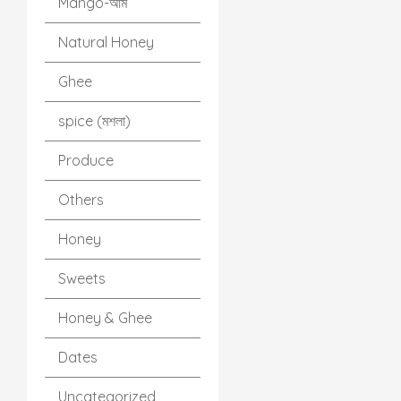
Mango-আম
Natural Honey
Ghee
spice (মশলা)
Produce
Others
Honey
Sweets
Honey & Ghee
Dates
Uncategorized