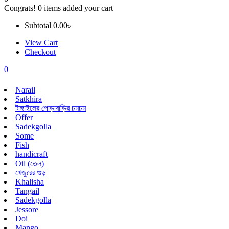
Congrats!
0
items added your cart
Subtotal
0.00
৳
View Cart
Checkout
0
Narail
Satkhira
টাঙ্গাইলের পোড়াবাড়ির চমচম
Offer
Sadekgolla
Some
Fish
handicraft
Oil (তেল)
খেজুরের গুড়
Khalisha
Tangail
Sadekgolla
Jessore
Doi
Mango