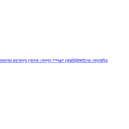
ামতলার রসগোল্লা (সাদেক গোল্লা) *স্পঞ্জ* (মাঝারি)
টাঙ্গাইলের পোড়াবাড়ির