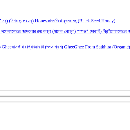
‘র’ মধু) (মিশ্র ফুলের মধু) Honey
কালোজিরা ফুলের মধু (Black Seed Honey)
 সন্দেশ
যশোরের জামতলার রসগোল্লা (সাদেক গোল্লা) *স্পঞ্জ* (মাঝারি) প্রিমিয়াম
যশোরের জ
াম) Ghee
সাতক্ষীরার প্রিমিয়াম ঘিঁ (৩৫০ গ্রাম) Ghee
Ghee From Satkhira (Organic)