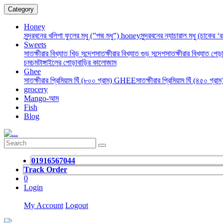
Category
Honey
সুন্দরবনের খলিশা ফুলের মধু (”পদ্ম মধু”) honey
সুন্দরবনের ন্যাচারাল মধু (চাকের 
Sweets
সাতক্ষীরার বিখ্যাত খিড় সন্দেশ
সাতক্ষীরার বিখ্যাত গুড় সন্দেশ
সাতক্ষীরার বিখ্যাত পেড়া
চমচম
টাঙ্গাইলের পোড়াবাড়ির কালোজাম
Ghee
সাতক্ষীরার প্রিমিয়াম ঘিঁ (৮০০ গ্রাম) GHEE
সাতক্ষীরার প্রিমিয়াম ঘিঁ (৪৫০ গ্র
grocery
Mango-আম
Fish
Blog
01916567044
Track Order
0
Login
My Account
Logout