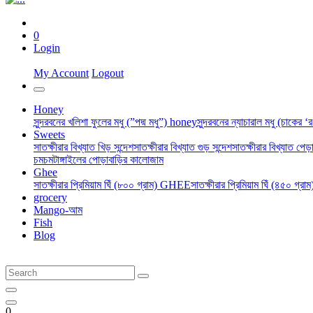
0
Login
My Account
Logout
Honey
সুন্দরবনের খলিশা ফুলের মধু (”পদ্ম মধু”) honey
সুন্দরবনের ন্যাচারাল মধু (চাকের 
Sweets
সাতক্ষীরার বিখ্যাত খিড় সন্দেশ
সাতক্ষীরার বিখ্যাত গুড় সন্দেশ
সাতক্ষীরার বিখ্যাত পেড়া
চমচম
টাঙ্গাইলের পোড়াবাড়ির কালোজাম
Ghee
সাতক্ষীরার প্রিমিয়াম ঘিঁ (৮০০ গ্রাম) GHEE
সাতক্ষীরার প্রিমিয়াম ঘিঁ (৪৫০ গ্র
grocery
Mango-আম
Fish
Blog
0