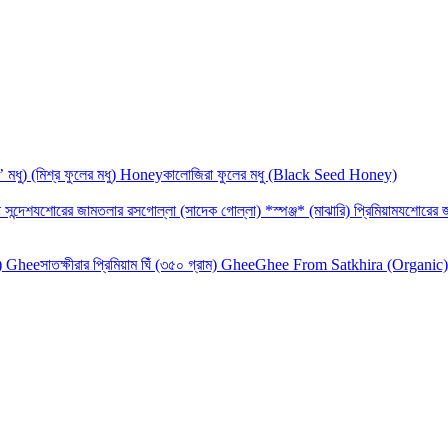
‘র’ মধু) (মিশ্র ফুলের মধু) Honey
কালোজিরা ফুলের মধু (Black Seed Honey)
 সন্দেশ
যশোরের জামতলার রসগোল্লা (সাদেক গোল্লা) *স্পঞ্জ* (মাঝারি) প্রিমিয়াম
যশোরের জ
াম) Ghee
সাতক্ষীরার প্রিমিয়াম ঘিঁ (৩৫০ গ্রাম) Ghee
Ghee From Satkhira (Organic)