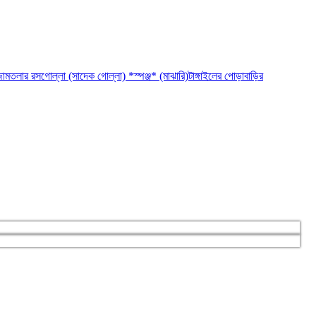
ামতলার রসগোল্লা (সাদেক গোল্লা) *স্পঞ্জ* (মাঝারি)
টাঙ্গাইলের পোড়াবাড়ির