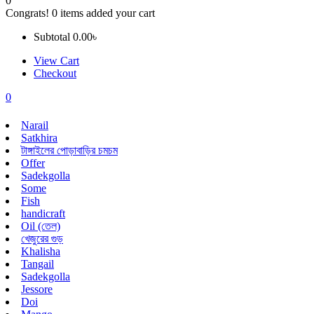
0
Congrats!
0
items added your cart
Subtotal
0.00
৳
View Cart
Checkout
0
Narail
Satkhira
টাঙ্গাইলের পোড়াবাড়ির চমচম
Offer
Sadekgolla
Some
Fish
handicraft
Oil (তেল)
খেজুরের গুড়
Khalisha
Tangail
Sadekgolla
Jessore
Doi