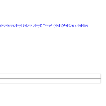
ামতলার রসগোল্লা (সাদেক গোল্লা) *স্পঞ্জ* (মাঝারি)
টাঙ্গাইলের পোড়াবাড়ির