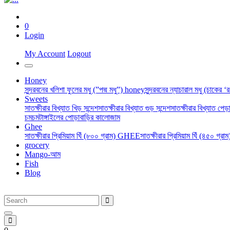
0
Login
My Account
Logout
Honey
সুন্দরবনের খলিশা ফুলের মধু (”পদ্ম মধু”) honey
সুন্দরবনের ন্যাচারাল মধু (চাকের 
Sweets
সাতক্ষীরার বিখ্যাত খিড় সন্দেশ
সাতক্ষীরার বিখ্যাত গুড় সন্দেশ
সাতক্ষীরার বিখ্যাত পেড়া
চমচম
টাঙ্গাইলের পোড়াবাড়ির কালোজাম
Ghee
সাতক্ষীরার প্রিমিয়াম ঘিঁ (৮০০ গ্রাম) GHEE
সাতক্ষীরার প্রিমিয়াম ঘিঁ (৪৫০ গ্র
grocery
Mango-আম
Fish
Blog