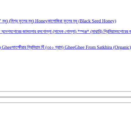
‘র’ মধু) (মিশ্র ফুলের মধু) Honey
কালোজিরা ফুলের মধু (Black Seed Honey)
 সন্দেশ
যশোরের জামতলার রসগোল্লা (সাদেক গোল্লা) *স্পঞ্জ* (মাঝারি) প্রিমিয়াম
যশোরের জ
াম) Ghee
সাতক্ষীরার প্রিমিয়াম ঘিঁ (৩৫০ গ্রাম) Ghee
Ghee From Satkhira (Organic)