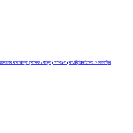
ামতলার রসগোল্লা (সাদেক গোল্লা) *স্পঞ্জ* (মাঝারি)
টাঙ্গাইলের পোড়াবাড়ির