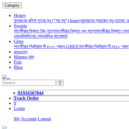
Category
Honey
সুন্দরবনের খলিশা ফুলের মধু (”পদ্ম মধু”) honey
সুন্দরবনের ন্যাচারাল মধু (চাকের 
Sweets
সাতক্ষীরার বিখ্যাত খিড় সন্দেশ
সাতক্ষীরার বিখ্যাত গুড় সন্দেশ
সাতক্ষীরার বিখ্যাত পেড়া
চমচম
টাঙ্গাইলের পোড়াবাড়ির কালোজাম
Ghee
সাতক্ষীরার প্রিমিয়াম ঘিঁ (৮০০ গ্রাম) GHEE
সাতক্ষীরার প্রিমিয়াম ঘিঁ (৪৫০ গ্র
grocery
Mango-আম
Fish
Blog
01916567044
Track Order
0
Login
My Account
Logout