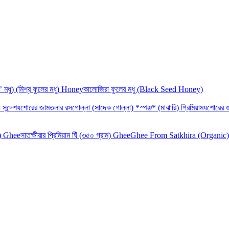
‘র’ মধু) (মিশ্র ফুলের মধু) Honey
কালোজিরা ফুলের মধু (Black Seed Honey)
 সন্দেশ
যশোরের জামতলার রসগোল্লা (সাদেক গোল্লা) *স্পঞ্জ* (মাঝারি) প্রিমিয়াম
যশোরের জ
াম) Ghee
সাতক্ষীরার প্রিমিয়াম ঘিঁ (৩৫০ গ্রাম) Ghee
Ghee From Satkhira (Organic)